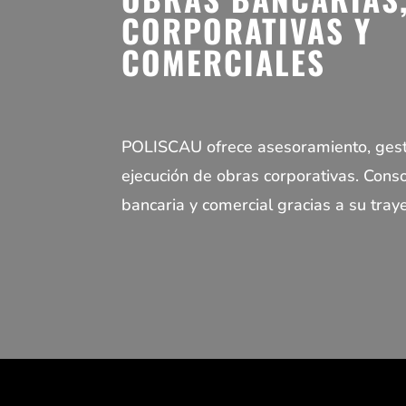
CORPORATIVAS Y
COMERCIALES
POLISCAU ofrece asesoramiento, gestió
ejecución de obras corporativas. Cons
bancaria y comercial gracias a su traye